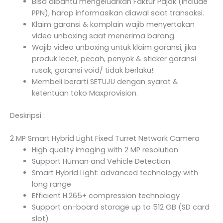
Bisa dibantu mengeluarkan Faktur Pajak (Include
PPN), harap informasikan diawal saat transaksi.
Klaim garansi & komplain wajib menyertakan
video unboxing saat menerima barang.
Wajib video unboxing untuk klaim garansi, jika
produk lecet, pecah, penyok & sticker garansi
rusak, garansi void/ tidak berlaku!.
Membeli berarti SETUJU dengan syarat &
ketentuan toko Maxprovision.
Deskripsi :
2 MP Smart Hybrid Light Fixed Turret Network Camera
High quality imaging with 2 MP resolution
Support Human and Vehicle Detection
Smart Hybrid Light: advanced technology with
long range
Efficient H.265+ compression technology
Support on-board storage up to 512 GB (SD card
slot)