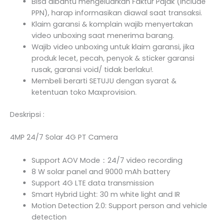
Bisa dibantu mengeluarkan Faktur Pajak (Include
PPN), harap informasikan diawal saat transaksi.
Klaim garansi & komplain wajib menyertakan
video unboxing saat menerima barang.
Wajib video unboxing untuk klaim garansi, jika
produk lecet, pecah, penyok & sticker garansi
rusak, garansi void/ tidak berlaku!.
Membeli berarti SETUJU dengan syarat &
ketentuan toko Maxprovision.
Deskripsi :
4MP 24/7 Solar 4G PT Camera
Support AOV Mode：24/7 video recording
8 W solar panel and 9000 mAh battery
Support 4G LTE data transmission
Smart Hybrid Light: 30 m white light and IR
Motion Detection 2.0: Support person and vehicle
detection