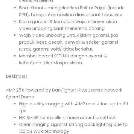
sebelum dikirim.
Bisa dibantu mengeluarkan Faktur Pajak (Include
PPN), harap informasikan diawal saat transaksi.
Klaim garansi & komplain wajib menyertakan
video unboxing saat menerima barang.
Wajib video unboxing untuk klaim garansi, jika
produk lecet, pecah, penyok & sticker garansi
rusak, garansi void/ tidak berlaku!.
Membeli berarti SETUJU dengan syarat &
ketentuan toko Maxprovision.
Deskripsi :
4MP 25X Powered by DarkFighter IR Acusense Network
Speed Dome
High quality imaging with 4 MP resolution, up to 30
fps
HIK AI-ISP for excellent noise reduction effect
Clear imaging against strong back lighting due to
120 dB WDR technology