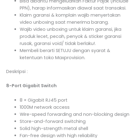
Bisa dibantu mengeluarkan Faktur Pajak (Include
PPN), harap informasikan diawal saat transaksi.
Klaim garansi & komplain wajib menyertakan
video unboxing saat menerima barang.
Wajib video unboxing untuk klaim garansi, jika
produk lecet, pecah, penyok & sticker garansi
rusak, garansi void/ tidak berlaku!.
Membeli berarti SETUJU dengan syarat &
ketentuan toko Maxprovision.
Deskripsi :
8-Port Gigabit Switch
8 × Gigabit RJ45 port
1000M network access
Wire-speed forwarding and non-blocking design
Store-and-forward switching
Solid high-strength metal shell
Fan-free design with high reliability