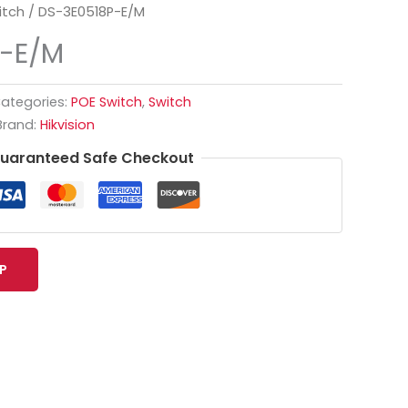
itch
/ DS-3E0518P-E/M
-E/M
ategories:
POE Switch
,
Switch
Brand:
Hikvision
uaranteed Safe Checkout
P