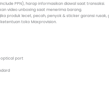
nclude PPN), harap informasikan diawal saat transaksi.
akan video unboxing saat menerima barang.
jika produk lecet, pecah, penyok & sticker garansi rusak, g
ketentuan toko Maxprovision.
 optical port
andard