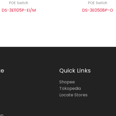
POE Switch
POE Switch
DS-3E1105P-EI/M
DS-3E0508P-O
te
Quick Links
Shopee
Tokopedia
Locate Stores
on