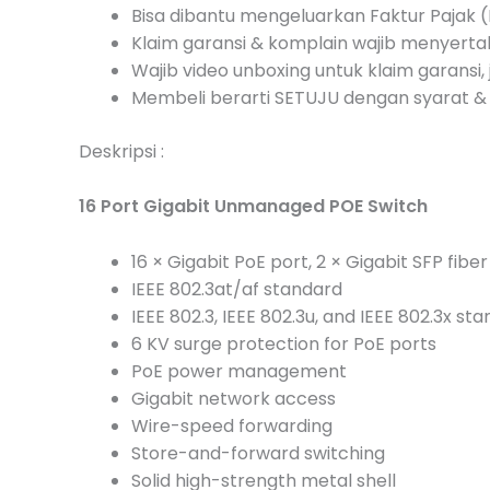
Bisa dibantu mengeluarkan Faktur Pajak (I
Klaim garansi & komplain wajib menyert
Wajib video unboxing untuk klaim garansi, 
Membeli berarti SETUJU dengan syarat & 
Deskripsi :
16 Port Gigabit Unmanaged POE Switch
16 × Gigabit PoE port, 2 × Gigabit SFP fiber
IEEE 802.3at/af standard
IEEE 802.3, IEEE 802.3u, and IEEE 802.3x st
6 KV surge protection for PoE ports
PoE power management
Gigabit network access
Wire-speed forwarding
Store-and-forward switching
Solid high-strength metal shell