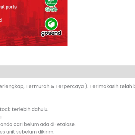
s (0)
erlengkap, Termurah & Terpercaya ). Terimakasih telah 
ock terlebih dahulu.
a.
anda cari belum ada di-etalase.
s unit sebelum dikirim.