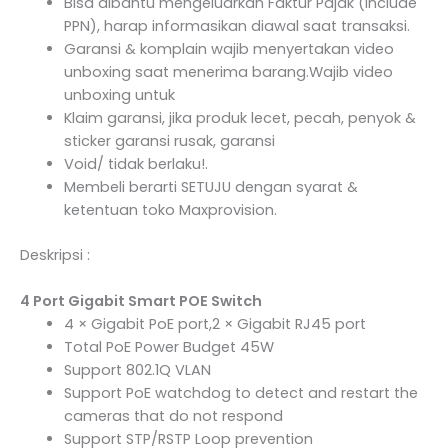
Bisa dibantu mengeluarkan Faktur Pajak (Include
PPN), harap informasikan diawal saat transaksi.
Garansi & komplain wajib menyertakan video
unboxing saat menerima barang.Wajib video
unboxing untuk
Klaim garansi, jika produk lecet, pecah, penyok &
sticker garansi rusak, garansi
Void/ tidak berlaku!.
Membeli berarti SETUJU dengan syarat &
ketentuan toko Maxprovision.
Deskripsi :
4 Port Gigabit Smart POE Switch
4 × Gigabit PoE port,2 × Gigabit RJ45 port
Total PoE Power Budget 45W
Support 802.1Q VLAN
Support PoE watchdog to detect and restart the
cameras that do not respond
Support STP/RSTP Loop prevention