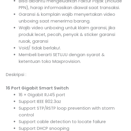
Bisa dibantu mengeluarkan Faktur Pajak (Include
PPN), harap informasikan diawal saat transaksi.
Garansi & komplain wajib menyertakan video
unboxing saat menerima barang.
Wajib video unboxing untuk klaim garansi, jika
produk lecet, pecah, penyok & sticker garansi
rusak, garansi
Void/ tidak berlaku!.
Membeli berarti SETUJU dengan syarat &
ketentuan toko Maxprovision.
Deskripsi :
16 Port Gigabit Smart Switch
16 × Gigabit RJ45 port
Support IEEE 802.3az
Support STP/RSTP loop prevention with storm
control
Support cable detection to locate failure
Support DHCP snooping