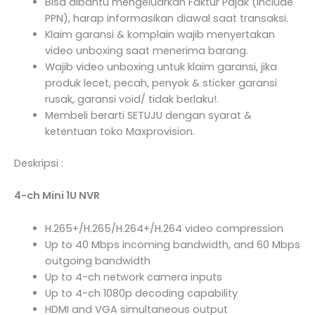
Bisa dibantu mengeluarkan Faktur Pajak (Include
PPN), harap informasikan diawal saat transaksi.
Klaim garansi & komplain wajib menyertakan
video unboxing saat menerima barang.
Wajib video unboxing untuk klaim garansi, jika
produk lecet, pecah, penyok & sticker garansi
rusak, garansi void/ tidak berlaku!.
Membeli berarti SETUJU dengan syarat &
ketentuan toko Maxprovision.
Deskripsi :
4-ch Mini 1U NVR
H.265+/H.265/H.264+/H.264 video compression
Up to 40 Mbps incoming bandwidth, and 60 Mbps
outgoing bandwidth
Up to 4-ch network camera inputs
Up to 4-ch 1080p decoding capability
HDMI and VGA simultaneous output