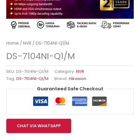
Home
/
NVR
/ DS-7104NI-Q1/M
DS-7104NI-Q1/M
SKU:
DS-7104NI-Q1/M
Category:
NVR
Tag:
DS-7104NI-Q1/M
Brand:
Hikvision
Guaranteed Safe Checkout
CHAT VIA WHATSAPP