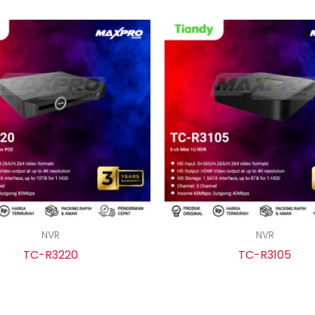
NVR
NVR
TC-R3220
TC-R3105