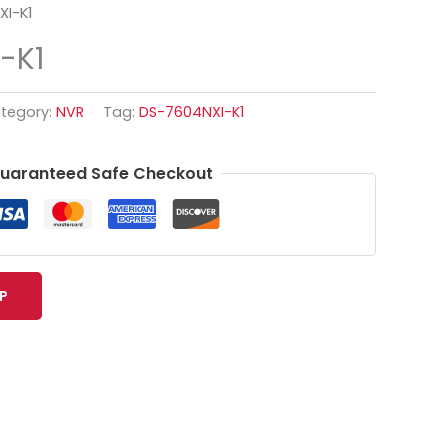
I-K1
-K1
tegory:
NVR
Tag:
DS-7604NXI-K1
uaranteed Safe Checkout
P