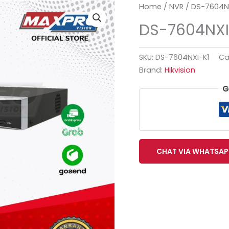
Home
/
NVR
/ DS-7604NX
DS-7604NXI
SKU:
DS-7604NXI-K1
Ca
Brand:
Hikvision
G
CHAT VIA WHATSAP