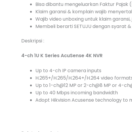
Bisa dibantu mengeluarkan Faktur Pajak (I
Klaim garansi & komplain wajib menyert
Wajib video unboxing untuk klaim garansi, 
Membeli berarti SETUJU dengan syarat & 
Deskripsi :
4-ch 1U K Series AcuSense 4K NVR
Up to 4-ch IP camera inputs
H.265+/H.265/H.264+/H.264 video format
Up to 1-ch@12 MP or 2-ch@8 MP or 4-ch
Up to 40 Mbps incoming bandwidth
Adopt Hikvision Acusense technology to m