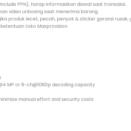
nclude PPN), harap informasikan diawal saat transaksi.
akan video unboxing saat menerima barang.
jika produk lecet, pecah, penyok & sticker garansi rusak, g
ketentuan toko Maxprovision.
s
@4 MP or 8-ch@1080p decoding capacity
inimize manual effort and security costs