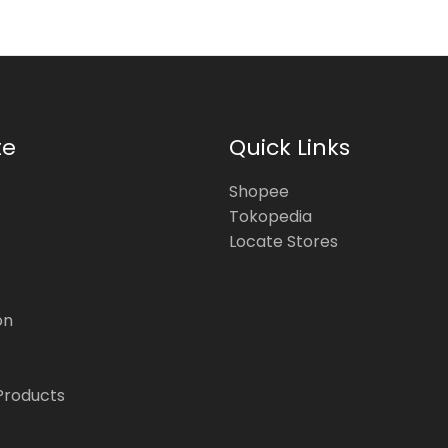
te
Quick Links
Shopee
Tokopedia
Locate Stores
on
Products