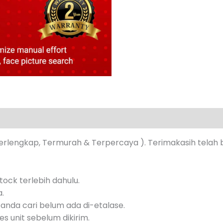
s (0)
erlengkap, Termurah & Terpercaya ). Terimakasih telah 
ock terlebih dahulu.
a.
anda cari belum ada di-etalase.
s unit sebelum dikirim.