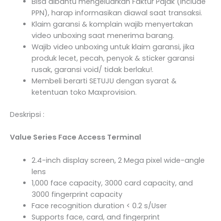
Bisa dibantu mengeluarkan Faktur Pajak (Include
PPN), harap informasikan diawal saat transaksi.
Klaim garansi & komplain wajib menyertakan
video unboxing saat menerima barang.
Wajib video unboxing untuk klaim garansi, jika
produk lecet, pecah, penyok & sticker garansi
rusak, garansi void/ tidak berlaku!.
Membeli berarti SETUJU dengan syarat &
ketentuan toko Maxprovision.
Deskripsi :
Value Series Face Access Terminal
2.4-inch display screen, 2 Mega pixel wide-angle
lens
1,000 face capacity, 3000 card capacity, and
3000 fingerprint capacity
Face recognition duration < 0.2 s/User
Supports face, card, and fingerprint