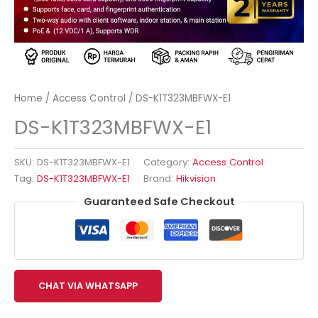
Home
/
Access Control
/ DS-K1T323MBFWX-E1
DS-K1T323MBFWX-E1
SKU:
DS-K1T323MBFWX-E1
Category:
Access Control
Tag:
DS-K1T323MBFWX-E1
Brand:
Hikvision
Guaranteed Safe Checkout
CHAT VIA WHATSAPP