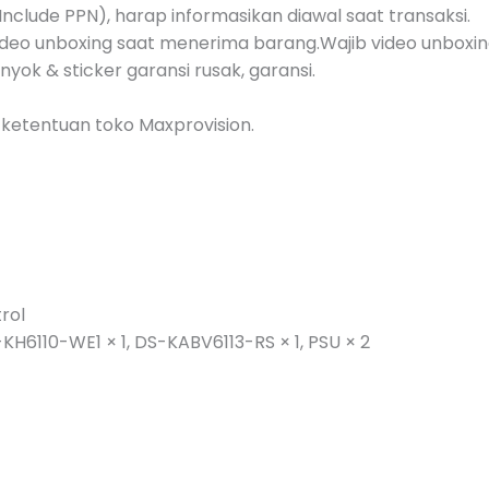
nclude PPN), harap informasikan diawal saat transaksi.
deo unboxing saat menerima barang.Wajib video unboxin
nyok & sticker garansi rusak, garansi.
ketentuan toko Maxprovision.
rol
-KH6110-WE1 × 1, DS-KABV6113-RS × 1, PSU × 2