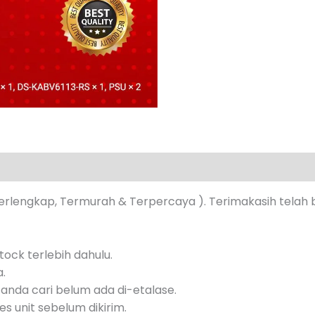
s (0)
erlengkap, Termurah & Terpercaya ). Terimakasih telah 
ock terlebih dahulu.
a.
anda cari belum ada di-etalase.
s unit sebelum dikirim.