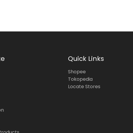
te
Quick Links
Shopee
Tokopedia
Locate Stores
on
Products