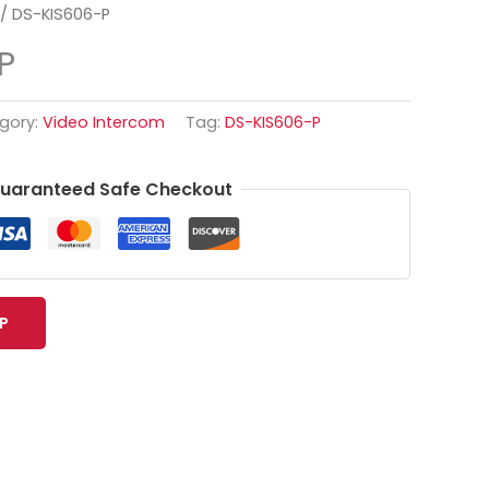
/ DS-KIS606-P
P
gory:
Video Intercom
Tag:
DS-KIS606-P
uaranteed Safe Checkout
P