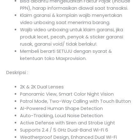
Bisa dibantu mengeluarkan Faktur Pajak (Include
PPN), harap informasikan diawal saat transaksi.
Klaim garansi & komplain wajib menyertakan
video unboxing saat menerima barang.
Wajib video unboxing untuk klaim garansi, jika
produk lecet, pecah, penyok & sticker garansi
rusak, garansi void/ tidak berlaku!.
Membeli berarti SETUJU dengan syarat &
ketentuan toko Maxprovision.
Deskripsi :
2K & 2K Dual Lenses
Panoramic View, Smart Color Night Vision
Patrol Mode, Two-Way Calling with Touch Button
AI-Powered Human Shape Detection
Auto-Tracking, Loud Noise Detection
Active Defense with Siren and Strobe Light
Supports 2.4 / 5 GHz Dual-Band Wi-Fi 6
Weatherproof Design, Enhanced Dual Wi-Fi