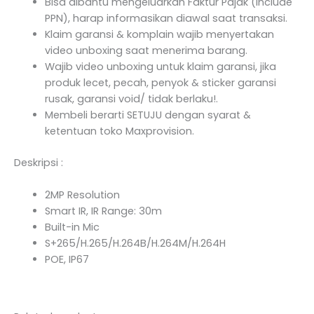
Bisa dibantu mengeluarkan Faktur Pajak (Include
PPN), harap informasikan diawal saat transaksi.
Klaim garansi & komplain wajib menyertakan
video unboxing saat menerima barang.
Wajib video unboxing untuk klaim garansi, jika
produk lecet, pecah, penyok & sticker garansi
rusak, garansi void/ tidak berlaku!.
Membeli berarti SETUJU dengan syarat &
ketentuan toko Maxprovision.
Deskripsi :
2MP Resolution
Smart IR, IR Range: 30m
Built-in Mic
S+265/H.265/H.264B/H.264M/H.264H
POE, IP67