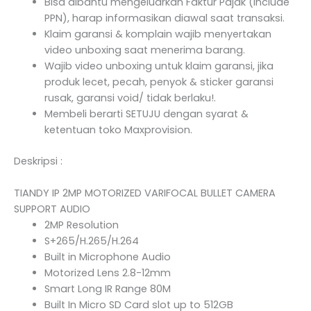
Bisa dibantu mengeluarkan Faktur Pajak (Include
PPN), harap informasikan diawal saat transaksi.
Klaim garansi & komplain wajib menyertakan
video unboxing saat menerima barang.
Wajib video unboxing untuk klaim garansi, jika
produk lecet, pecah, penyok & sticker garansi
rusak, garansi void/ tidak berlaku!.
Membeli berarti SETUJU dengan syarat &
ketentuan toko Maxprovision.
Deskripsi :
TIANDY IP 2MP MOTORIZED VARIFOCAL BULLET CAMERA
SUPPORT AUDIO
2MP Resolution
S+265/H.265/H.264
Built in Microphone Audio
Motorized Lens 2.8-12mm
Smart Long IR Range 80M
Built In Micro SD Card slot up to 512GB