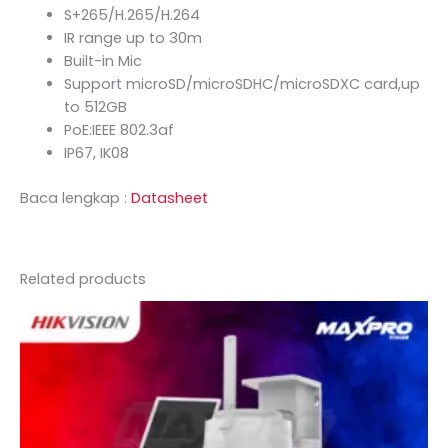
S+265/H.265/H.264
IR range up to 30m
Built-in Mic
Support microSD/microSDHC/microSDXC card,up
to 512GB
PoE:IEEE 802.3af
IP67, IK08
Baca lengkap :
Datasheet
Related products