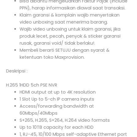
Bisa dibantu mengeluarkan Faktur Pajak (Include
PPN), harap informasikan diawal saat transaksi.
Klaim garansi & komplain wajib menyertakan
video unboxing saat menerima barang.
Wajib video unboxing untuk klaim garansi, jika
produk lecet, pecah, penyok & sticker garansi
rusak, garansi void/ tidak berlaku!.
Membeli berarti SETUJU dengan syarat &
ketentuan toko Maxprovision.
Deskripsi :
H.265 1HDD 5ch PSE NVR
HDMI output at up to 4K resolution
1 Slot Up to 5-ch IP camera inputs
Access/forwarding bandwidth at
60Mbps/40Mbps
S+265, H.265, S+264, H.264 video formats
Up to 10TB capacity for each HDD
1, RJ-45, 10/100 Mbps self-adaptive Ethernet port