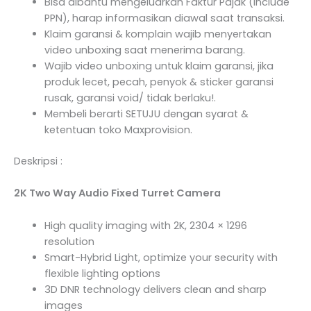
Bisa dibantu mengeluarkan Faktur Pajak (Include
PPN), harap informasikan diawal saat transaksi.
Klaim garansi & komplain wajib menyertakan
video unboxing saat menerima barang.
Wajib video unboxing untuk klaim garansi, jika
produk lecet, pecah, penyok & sticker garansi
rusak, garansi void/ tidak berlaku!.
Membeli berarti SETUJU dengan syarat &
ketentuan toko Maxprovision.
Deskripsi :
2K Two Way Audio Fixed Turret Camera
High quality imaging with 2K, 2304 × 1296
resolution
Smart-Hybrid Light, optimize your security with
flexible lighting options
3D DNR technology delivers clean and sharp
images