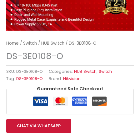
Home
/
Switch
/
HUB Switch
/ DS-3E0108-O
DS-3E0108-O
SKU:
DS-3E0108-O
Categories:
HUB Switch
,
Switch
Tag:
DS-3E0108-O
Brand:
Hikvision
Guaranteed Safe Checkout
CHAT VIA WHATSAPP