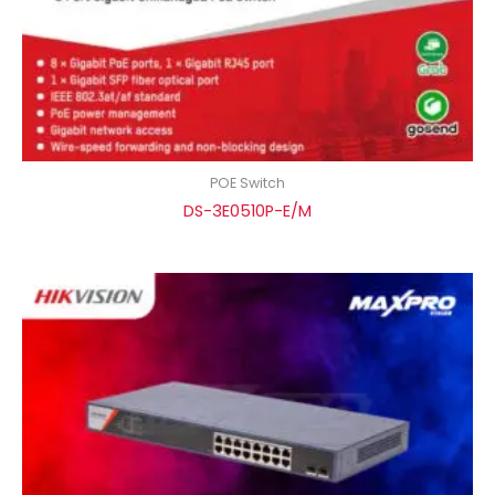
POE Switch
DS-3E0510P-E/M