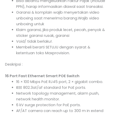
Bisa dibantu mengeluarkan Faktur Pajak (Include
PPN), harap informasikan diawal saat transaksi.
Garansi & komplain wajib menyertakan video
unboxing saat menerima barang.Wajib video
unboxing untuk
Klaim garansi, jika produk lecet, pecah, penyok &
sticker garansi rusak, garansi
Void/ tidak berlaku!.
Membeli berarti SETUJU dengan syarat &
ketentuan toko Maxprovision.
Deskripsi :
16 Port Fast Ethernet Smart POE Switch
16 × 100 Mbps PoE RJ45 port, 2 × gigabit combo.
IEEE 802.3at/af standard for PoE ports.
Network topology management, alarm push,
network health monitor.
6 kV surge protection for PoE ports.
AF/AT camera can reach up to 300 m in extend